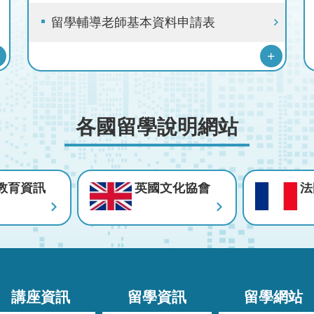
留學輔導老師基本資料申請表
更
更
各國留學說明網站
多
多
教育資訊
英國文化協會
法
合
留
辦
學
講座資訊
留學資訊
留學網站