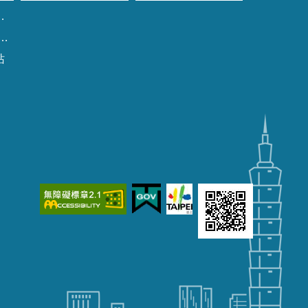
新
站
生
座
談