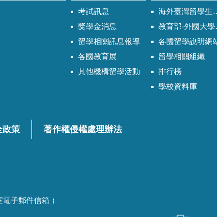
考試訊息
海外臺灣留學生同學會
獎學金消息
教育部-外國大學校院參考名冊專區
留
輔
留學相關訊息報導
各國留學說明網
各國教育展
留學相關組織
其他機構留學活動
排行榜
學
導
學校資料庫
全政策
著作權侵權處理辦法
講
座
各課室電子郵件信箱 ）