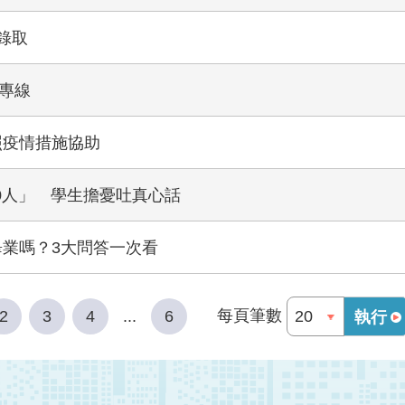
錄取
專線
照疫情措施協助
0人」 學生擔憂吐真心話
畢業嗎？3大問答一次看
每頁筆數
2
3
4
...
6
執行