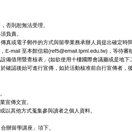
請，否則恕無法受理。
必須負責。
面、傳真或電子郵件的方式與留學業務承辦人員提出確定時
l 至本館信箱(ref5@email.tpml.edu.tw)，等待
設備借用暨查核表」(如欲使用十樓國際會議廳或是地下二樓
認，於確認後始可進行宣傳，如於活動核准前自行宣傳者，
。
業宣傳文宣。
或以其他方式蒐集參與讀者之個人資料。
「合辦留學講座」項下。